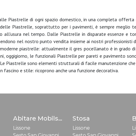
 alle Piastrelle di ogni spazio domestico, in una completa offerta
e delle Piastrelle, soprattutto per i pavimenti, è sempre meglio t
o all’usura nel tempo. Dalle Piastrelle in disparate essenze e ton
tendono nel nostro punto vendita insieme ai nostri professionisti d'
e moderne piastrelle: attualmente il gres pocellanato è in grado di
oni, oggigiorno, le funzionali Piastrelle per pareti e pavimento so
e Piastrelle sono elementi strutturali di facile manutenzione ch
on fascino e stile: ricoprono anche una funzione decorativa.
Abitare Mobilstella
Stosa
B
Lissone
Lissone
L
Sesto San Giovanni
Sesto San Giovanni
S