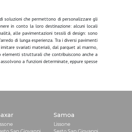
 di soluzioni che permettono di personalizzare gli
enere in conto la loro destinazione: alcuni locali
alità, alle pavimentazioni tessili di design: sono
arredo di lunga esperienza. Tra i diversi pavimenti
 imitare svariati materiali, dal parquet al marmo,
no elementi strutturali che contribuiscono anche a
e assolvono a funzioni determinate, eppure spesse
axar
Samoa
issone
Lissone
esto San Giovanni
Sesto San Giovanni