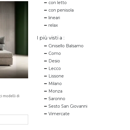
con letto
con penisola
lineari
relax
I più visti a :
Cinisello Balsamo
Como
Desio
Lecco
Lissone
Milano
Monza
ci modelli di
Saronno
Sesto San Giovanni
Vimercate