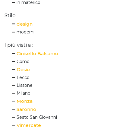
in materico
Stile
design
moderni
I più visti a :
Cinisello Balsamo
Como
Desio
Lecco
Lissone
Milano
Monza
Saronno
Sesto San Giovanni
Vimercate