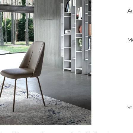
A
Ma
St