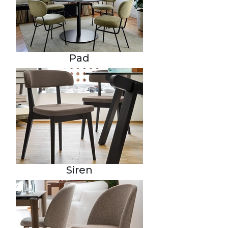
Pad
Siren