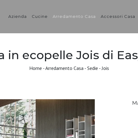
Azienda
Cucine
Arredamento Casa
Accessori Casa
a in ecopelle Jois di Eas
Home
-
Arredamento Casa
-
Sedie
-
Jois
M