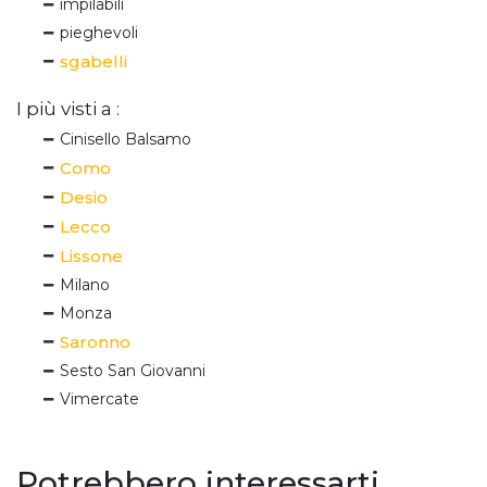
impilabili
pieghevoli
sgabelli
I più visti a :
Cinisello Balsamo
Como
Desio
Lecco
Lissone
Milano
Monza
Saronno
Sesto San Giovanni
Vimercate
Potrebbero interessarti