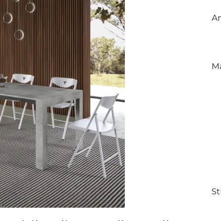
A
Ma
St