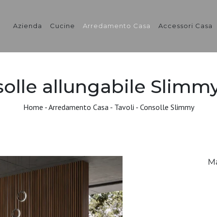
Azienda
Cucine
Arredamento Casa
Accessori Casa
olle allungabile Slimmy
Home
-
Arredamento Casa
-
Tavoli
-
Consolle Slimmy
M