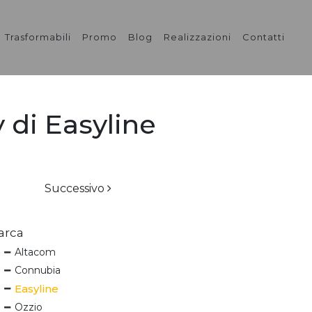
Trasformabili
Promo
Blog
Realizzazioni
Contatti
 di Easyline
Successivo
arca
Altacom
Connubia
Easyline
Ozzio