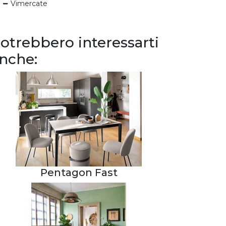
Vimercate
otrebbero interessarti
nche:
Pentagon Fast