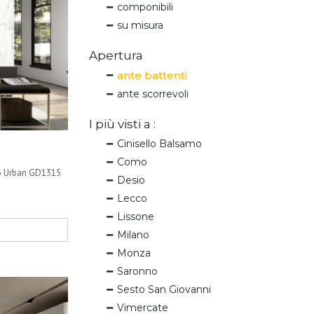
componibili
su misura
Apertura
ante battenti
ante scorrevoli
I più visti a :
Cinisello Balsamo
Como
dio Urban GD1315
Desio
Lecco
Lissone
Milano
Monza
Saronno
Sesto San Giovanni
Vimercate