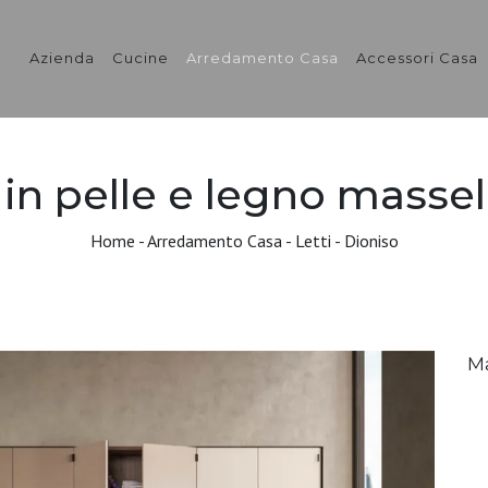
Azienda
Cucine
Arredamento Casa
Accessori Casa
in pelle e legno massel
Home
-
Arredamento Casa
-
Letti
-
Dioniso
M