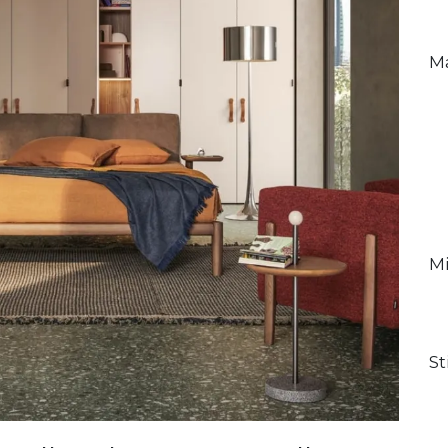
Ma
Mi
St