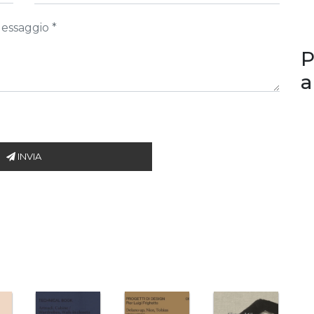
P
a
INVIA