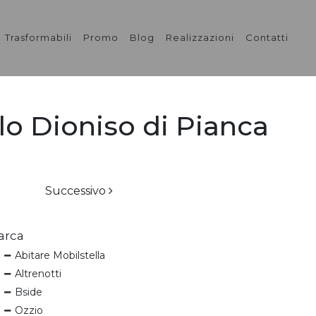
Trasformabili
Promo
Blog
Realizzazioni
Contatti
lo Dioniso di Pianca
Successivo
arca
Abitare Mobilstella
Altrenotti
Bside
Ozzio