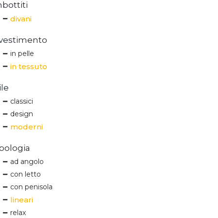
bottiti
divani
ivestimento
in pelle
in tessuto
ile
classici
design
moderni
pologia
ad angolo
con letto
con penisola
lineari
relax