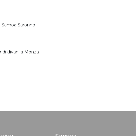
ti Samoa Saronno
 di divani a Monza
axar
Samoa