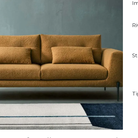
Im
R
St
Ti