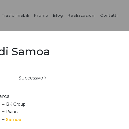
Trasformabili
Promo
Blog
Realizzazioni
Contatti
 di Samoa
Successivo
arca
BK Group
Pianca
Samoa