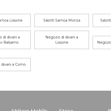
Samoa Lissone
Salotti Samoa Monza
Salot
 di divani a
Negozio di divani a
llo Balsamo
Lissone
Negozio
 divani a Como
Abitare Mobilstella
Stosa
B