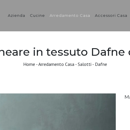
Azienda
Cucine
Arredamento Casa
Accessori Casa
ineare in tessuto Dafne
Home
-
Arredamento Casa
-
Salotti
-
Dafne
M