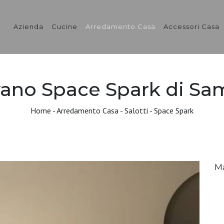
Azienda
Cucine
Arredamento Casa
Accessori Casa
vano Space Spark di Sa
Home
-
Arredamento Casa
-
Salotti
-
Space Spark
M