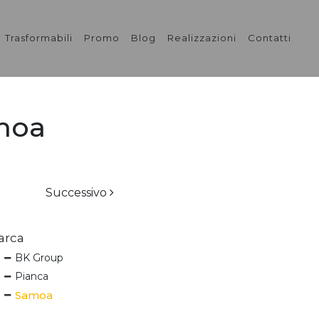
Trasformabili
Promo
Blog
Realizzazioni
Contatti
moa
Successivo
arca
BK Group
Pianca
Samoa