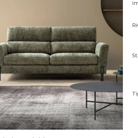
Im
R
St
Ti