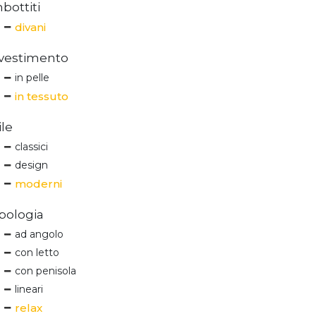
bottiti
divani
ivestimento
in pelle
in tessuto
ile
classici
design
moderni
pologia
ad angolo
con letto
con penisola
lineari
relax