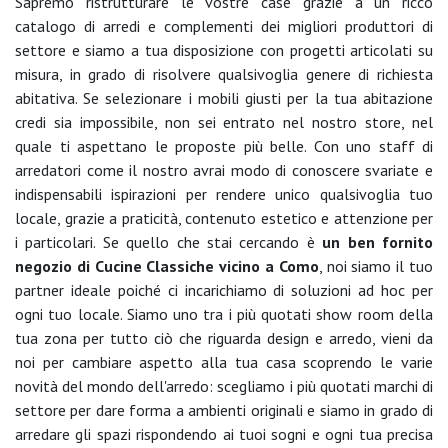
Sapremo ristrutturare le vostre case grazie a un ricco
catalogo di arredi e complementi dei migliori produttori di
settore e siamo a tua disposizione con progetti articolati su
misura, in grado di risolvere qualsivoglia genere di richiesta
abitativa. Se selezionare i mobili giusti per la tua abitazione
credi sia impossibile, non sei entrato nel nostro store, nel
quale ti aspettano le proposte più belle. Con uno staff di
arredatori come il nostro avrai modo di conoscere svariate e
indispensabili ispirazioni per rendere unico qualsivoglia tuo
locale, grazie a praticità, contenuto estetico e attenzione per
i particolari. Se quello che stai cercando è
un ben fornito
negozio di Cucine Classiche vicino a Como
, noi siamo il tuo
partner ideale poiché ci incarichiamo di soluzioni ad hoc per
ogni tuo locale. Siamo uno tra i più quotati show room della
tua zona per tutto ciò che riguarda design e arredo, vieni da
noi per cambiare aspetto alla tua casa scoprendo le varie
novità del mondo dell'arredo: scegliamo i più quotati marchi di
settore per dare forma a ambienti originali e siamo in grado di
arredare gli spazi rispondendo ai tuoi sogni e ogni tua precisa