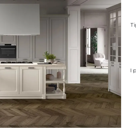
Ti
I p