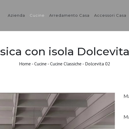
Azienda
Cucine
Arredamento Casa
Accessori Casa
sica con isola Dolcevita
Home
-
Cucine
-
Cucine Classiche
-
Dolcevita 02
M
Ma