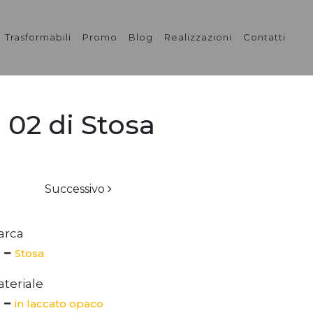
Trasformabili
Promo
Blog
Realizzazioni
Contatti
 02 di Stosa
Successivo
arca
Stosa
teriale
in laccato opaco