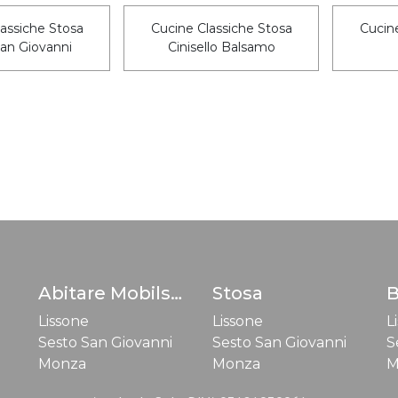
assiche Stosa
Cucine Classiche Stosa
Cucine
an Giovanni
Cinisello Balsamo
Abitare Mobilstella
Stosa
B
Lissone
Lissone
L
Sesto San Giovanni
Sesto San Giovanni
S
Monza
Monza
M