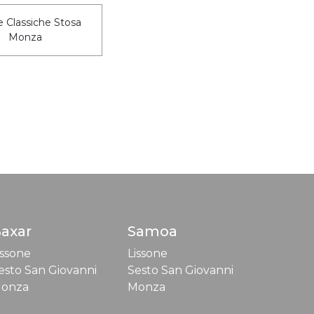
 Classiche Stosa
Monza
axar
Samoa
issone
Lissone
esto San Giovanni
Sesto San Giovanni
onza
Monza