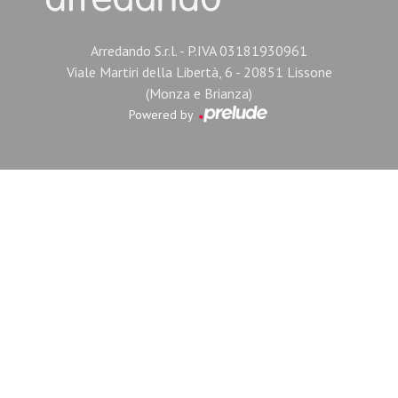
Arredando S.r.l. - P.IVA 03181930961
Viale Martiri della Libertà, 6 - 20851 Lissone
(Monza e Brianza)
Powered by